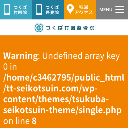
つくば市つ
Warning
: Undefined array key
0 in
/home/c3462795/public_html
/tt-seikotsuin.com/wp-
content/themes/tsukuba-
seikotsuin-theme/single.php
on line
8