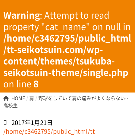
Warning
: Attempt to read
property "cat_name" on null in
/home/c3462795/public_html
/tt-seikotsuin.com/wp-
content/themes/tsukuba-
seikotsuin-theme/single.php
on line
8
HOME
/
肩
/
野球をしていて肩の痛みがよくならない…
高校生
2017年1月21日
/home/c3462795/public_html/tt-