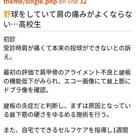
theme/single.php
on line
32
野球をしていて肩の痛みがよくならな
い…高校生
初診
受診時肩が痛くて本来の投球ができないとの訴
え。
最初の評価で肩甲骨のアライメント不良と腱板
の機能低下がみられ、エコー画像にて棘上筋に
ドプラ像を確認。
腱板の炎症だと判断し、まずは原因となってい
る棘下筋の硬さをゆるめる施術を行う。
また、自宅でできるセルフケアを指導し1週間