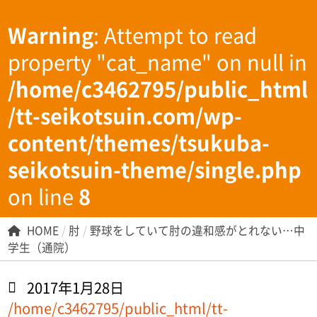
Warning
: Attempt to read
property "cat_name" on null in
/home/c3462795/public_html
/tt-seikotsuin.com/wp-
content/themes/tsukuba-
seikotsuin-theme/single.php
on line
8
HOME
/
肘
/
野球をしていて肘の違和感がとれない…中
学生（通院）
2017年1月28日
/home/c3462795/public_html/tt-