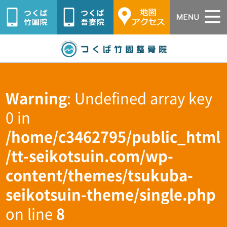
つくば市つ
Warning
: Undefined array key
0 in
/home/c3462795/public_html
/tt-seikotsuin.com/wp-
content/themes/tsukuba-
seikotsuin-theme/single.php
on line
8