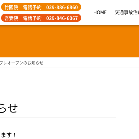
竹園院 電話予約 029-886-6860
くば市つくば竹園整骨院｜元プロ野球トレーナー直営の
HOME
交通事故治
吾妻院 電話予約 029-846-6067
プレオープンのお知らせ
らせ
します！