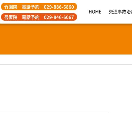
竹園院 電話予約 029-886-6860
くば市つくば竹園整骨院｜元プロ野球トレーナー直営の
HOME
交通事故治
吾妻院 電話予約 029-846-6067